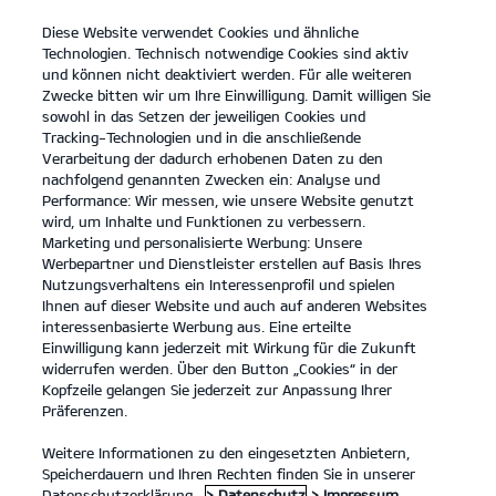
Diese Website verwendet Cookies und ähnliche
open
Technologien. Technisch notwendige Cookies sind aktiv
menu
und können nicht deaktiviert werden. Für alle weiteren
KONTAKT
Zwecke bitten wir um Ihre Einwilligung. Damit willigen Sie
sowohl in das Setzen der jeweiligen Cookies und
Tracking-Technologien und in die anschließende
Der neue Kia XCeed
Verarbeitung der dadurch erhobenen Daten zu den
nachfolgend genannten Zwecken ein: Analyse und
...
...
DER NEUE KIA XCEED
Performance: Wir messen, wie unsere Website genutzt
wird, um Inhalte und Funktionen zu verbessern.
Marketing und personalisierte Werbung: Unsere
Werbepartner und Dienstleister erstellen auf Basis Ihres
Nutzungsverhaltens ein Interessenprofil und spielen
Ihnen auf dieser Website und auch auf anderen Websites
interessenbasierte Werbung aus. Eine erteilte
Einwilligung kann jederzeit mit Wirkung für die Zukunft
widerrufen werden. Über den Button „Cookies“ in der
Kopfzeile gelangen Sie jederzeit zur Anpassung Ihrer
Präferenzen.
Weitere Informationen zu den eingesetzten Anbietern,
Speicherdauern und Ihren Rechten finden Sie in unserer
Datenschutzerklärung.
> Datenschutz
> Impressum