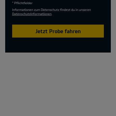
* Pflichtfelder
Informationen zum Datenschutz findest du in unseren
Datenschutzinformationen
.
Jetzt Probe fahren
The new Kia XCeed Special Edition Model